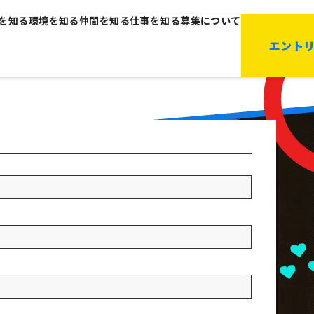
を知る
環境を知る
仲間を知る
仕事を知る
募集について
エント
>
サ