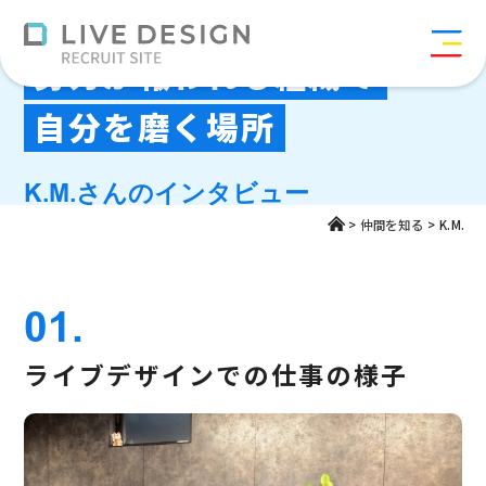
仲間と切磋琢磨し、
努力が報われる組織で
自分を磨く場所
K.M.さんのインタビュー
>
仲間を知る
>
K.M.
01.
ライブデザインでの仕事の様子